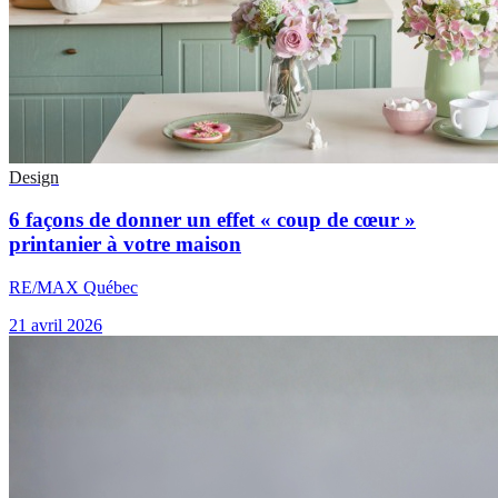
Design
6 façons de donner un effet « coup de cœur »
printanier à votre maison
RE/MAX Québec
21 avril 2026