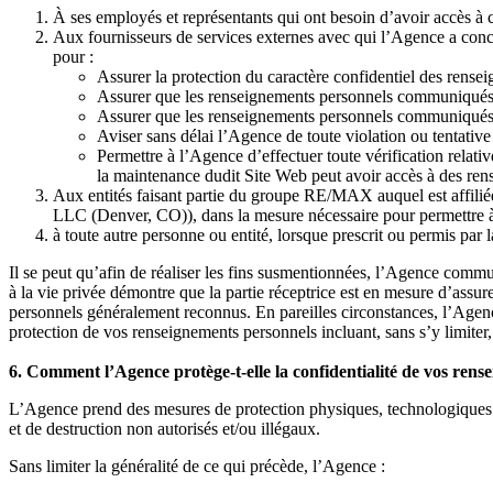
À ses employés et représentants qui ont besoin d’avoir accès à
Aux fournisseurs de services externes avec qui l’Agence a concl
pour :
Assurer la protection du caractère confidentiel des ren
Assurer que les renseignements personnels communiqués ne
Assurer que les renseignements personnels communiqués ne
Aviser sans délai l’Agence de toute violation ou tentativ
Permettre à l’Agence d’effectuer toute vérification relat
la maintenance dudit Site Web peut avoir accès à des rens
Aux entités faisant partie du groupe RE/MAX auquel est aff
LLC (Denver, CO)), dans la mesure nécessaire pour permettre à ce
à toute autre personne ou entité, lorsque prescrit ou permis par
Il se peut qu’afin de réaliser les fins susmentionnées, l’Agence comm
à la vie privée démontre que la partie réceptrice est en mesure d’ass
personnels généralement reconnus. En pareilles circonstances, l’Agen
protection de vos renseignements personnels incluant, sans s’y limiter,
6. Comment l’Agence protège-t-elle la confidentialité de vos rens
L’Agence prend des mesures de protection physiques, technologiques e
et de destruction non autorisés et/ou illégaux.
Sans limiter la généralité de ce qui précède, l’Agence :