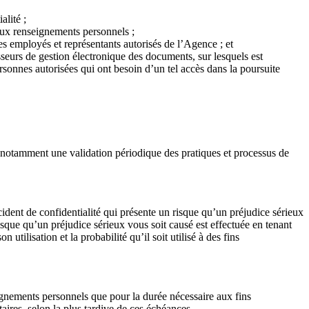
lité ;
 aux renseignements personnels ;
s employés et représentants autorisés de l’Agence ; et
seurs de gestion électronique des documents, sur lesquels est
rsonnes autorisées qui ont besoin d’un tel accès dans la poursuite
t notamment une validation périodique des pratiques et processus de
cident de confidentialité qui présente un risque qu’un préjudice sérieux
isque qu’un préjudice sérieux vous soit causé est effectuée en tenant
tilisation et la probabilité qu’il soit utilisé à des fins
gnements personnels que pour la durée nécessaire aux fins
aires, selon la plus tardive de ces échéances.