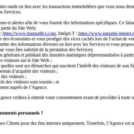
des outils en lien avec les transactions immobilières que vous nous dem
os Services;
tions et alertes afin de vous fournir des informations spécifiques. Ce fa
à partir du Site Web;
 :
https://www.tranquilli-t.com
, Intégri-T :
https://www.garantie-integri-
iser des économies et vous protéger des vices cachés lors de l’achat de vot
re des informations diverses en lien avec les Services et vous proposer
e vous êtes satisfait de la prestation des Services;
générant et publiant des données statistiques dépersonnalisées à partir
 visiteurs sur le Site Web ;
quelles sont ses démarches qui suscitent l’intérêt des visiteurs de son S
ermis d’acquérir des visiteurs ;
des visiteurs ;
ls des visiteurs sont soumis ; et
ment auprès de l’Agence.
Agence veillera à obtenir votre consentement avant de procéder à toute 
gnements personnels ?
 ses Clients pour des fins internes uniquement. Toutefois, l’Agence es