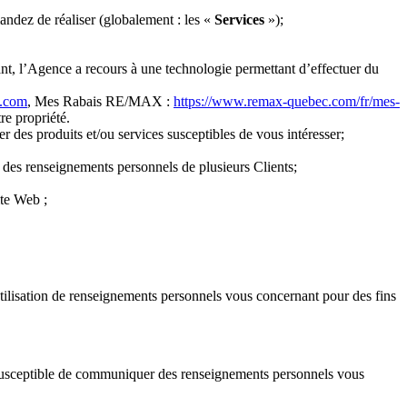
andez de réaliser (globalement : les «
Services
»);
isant, l’Agence a recours à une technologie permettant d’effectuer du
t.com
, Mes Rabais RE/MAX :
https://www.remax-quebec.com/fr/mes-
re propriété.
 des produits et/ou services susceptibles de vous intéresser;
 des renseignements personnels de plusieurs Clients;
ite Web ;
utilisation de renseignements personnels vous concernant pour des fins
t susceptible de communiquer des renseignements personnels vous