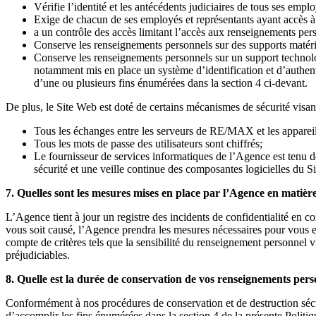
Vérifie l’identité et les antécédents judiciaires de tous ses emplo
Exige de chacun de ses employés et représentants ayant accès à
a un contrôle des accès limitant l’accès aux renseignements per
Conserve les renseignements personnels sur des supports matérie
Conserve les renseignements personnels sur un support technolog
notamment mis en place un système d’identification et d’authenti
d’une ou plusieurs fins énumérées dans la section 4 ci-devant.
De plus, le Site Web est doté de certains mécanismes de sécurité visan
Tous les échanges entre les serveurs de RE/MAX et les appareils 
Tous les mots de passe des utilisateurs sont chiffrés;
Le fournisseur de services informatiques de l’Agence est tenu d
sécurité et une veille continue des composantes logicielles du Si
7. Quelles sont les mesures mises en place par l’Agence en matière
L’Agence tient à jour un registre des incidents de confidentialité en c
vous soit causé, l’Agence prendra les mesures nécessaires pour vous en
compte de critères tels que la sensibilité du renseignement personnel vis
préjudiciables.
8. Quelle est la durée de conservation de vos renseignements pers
Conformément à nos procédures de conservation et de destruction sécu
d’accomplir les fins énumérées dans la section 4 de la présente Politiq