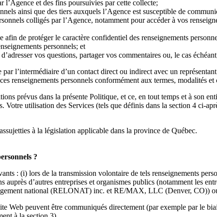
r l’Agence et des fins poursuivies par cette collecte;
onnels ainsi que des tiers auxquels l’Agence est susceptible de communi
ersonnels colligés par l’Agence, notamment pour accéder à vos renseig
e afin de protéger le caractère confidentiel des renseignements personne
renseignements personnels; et
adresser vos questions, partager vos commentaires ou, le cas échéant, f
ar l’intermédiaire d’un contact direct ou indirect avec un représentant
 ces renseignements personnels conformément aux termes, modalités et c
itions prévus dans la présente Politique, et ce, en tout temps et à son 
 Votre utilisation des Services (tels que définis dans la section 4 ci-apr
assujetties à la législation applicable dans la province de Québec.
personnels ?
ts : (i) lors de la transmission volontaire de tels renseignements pers
ctons auprès d’autres entreprises et organismes publics (notamment le
gement national (RELONAT) inc. et RE/MAX, LLC (Denver, CO)) ou (iii
Site Web peuvent être communiqués directement (par exemple par le bia
ent à la section 3).