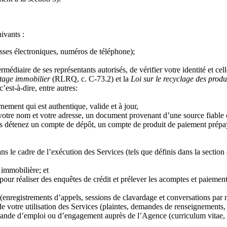
ivants :
sses électroniques, numéros de téléphone);
édiaire de ses représentants autorisés, de vérifier votre identité et cel
rtage immobilier
(RLRQ, c. C-73.2) et la
Loi sur le recyclage des produi
’est-à-dire, entre autres:
ement qui est authentique, valide et à jour,
tre nom et votre adresse, un document provenant d’une source fiable 
 détenez un compte de dépôt, un compte de produit de paiement prépayé
 cadre de l’exécution des Services (tels que définis dans la section 4 
 immobilière; et
 pour réaliser des enquêtes de crédit et prélever les acomptes et paieme
enregistrements d’appels, sessions de clavardage et conversations par
e votre utilisation des Services (plaintes, demandes de renseignements,
nde d’emploi ou d’engagement auprès de l’Agence (curriculum vitae, ren