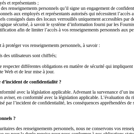
yés et représentants ;
 des renseignements personnels qu’il signe un engagement de confidentia
sonnels aux employés et représentants autorisés qui nécessitent l’accès
ls consignés dans des locaux verrouillés uniquement accessibles par de
ique sécurisé, à savoir le système d’information fourni par les Fournis
fication afin de limiter l’accès à vos renseignements personnels aux pe
t à protéger vos renseignements personnels, à savoir :
des utilisateurs sont chiffrés;
e respecter différentes obligations en matière de sécurité qui impliquen
te Web et de leur mise à jour.
 d’incident de confidentialité ?
onformité avec la législation applicable. Advenant la survenance d’un in
 aviser, en conformité avec la législation applicable. L’évaluation du r
é par l’incident de confidentialité, les conséquences appréhendées de son u
onnels ?
ritaires des renseignements personnels, nous ne conservons vos rensei
ue ou pour la durée requise pour nous conformer à nos obligations statut