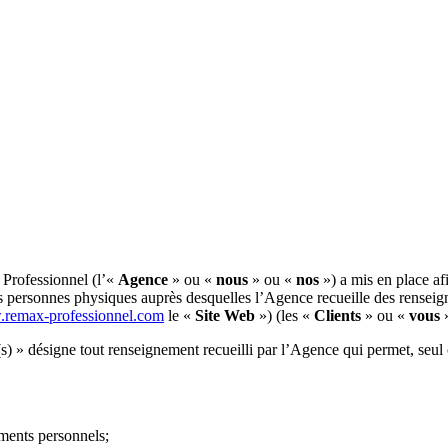
Professionnel (l’«
Agence
» ou «
nous
» ou «
nos
») a mis en place af
les personnes physiques auprès desquelles l’Agence recueille des renseig
.remax-professionnel.com
le «
Site Web
») (les «
Clients
» ou «
vous
»
s) » désigne tout renseignement recueilli par l’Agence qui permet, seul
ements personnels;