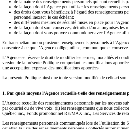
de la nature des renseignements personnels qui sont recueillis pa
de la façon dont l’Agence peut utiliser les renseignements pers
des droits dont vous bénéficiez à l’égard des renseignements p
personnel inexact, le cas échéant;
des différentes mesures de sécurité mises en place pour l’Agenc
de la façon dont sont conservés, détruits et/ou anonymisés les 
de la façon dont vous pouvez communiquer avec l’Agence afin d’
En transmettant un ou plusieurs renseignements personnels à l’Agence p
consentez à ce que l’Agence collige, utilise, communique et conserve
L’Agence se réserve le droit de modifier les termes, modalités et cond
version de la présente Politique comportant les modifications apportées.
une acceptation expresse des modifications apportées.
La présente Politique ainsi que toute version modifiée de celle-ci sont 
1. Par quels moyens l’Agence recueille-t-elle des renseignements 
L’Agence recueille des renseignements personnels par les moyens suivan
par courriel ou de vive voix, (ii) les renseignements que nous colle
Québec inc., Fonds promotionnel RE/MAX inc., Les Services de relo
Les renseignements personnels communiqués lors de l’utilisation du 
cet effet, la liste des renseignements personnels collectés automatiquem