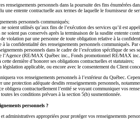
 ces renseignements personnels dans la poursuite des fins énumérées dan
u une entente contractuelle aux termes de laquelle le fournisseur de se
seignements personnels communiqués;
 soient utilisés qu’aux fins de l’exécution des services qu’il est appe
 soient pas conservés après la terminaison de la susdite entente contr
e de violation par une personne de toute obligation relative à la confid
ive à la confidentialité des renseignements personnels communiqués. Par 
eignements personnels dans le cadre de l’exécution spécifique de ses ser
iliée l’Agence (RE/MAX Québec inc., Fonds promotionnel RE/MAX inc
tte dernière d’honorer ses obligations contractuelles et statutaires;
 la législation applicable, ou encore avec le consentement du Client con
uniquera vos renseignements personnels à l’extérieur du Québec. Cependa
urer une protection adéquate desdits renseignements personnels, notamme
ce obligera contractuellement l’entité se voyant communiquer vos rensei
 toutes les conditions prévues à la section 5(b) susmentionnée.
eignements personnels ?
t administratives appropriées pour protéger vos renseignements personn